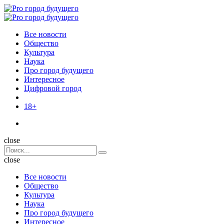
Menu
Поиск
Menu
Pro
город
Все новости
будущего
Общество
Культура
Наука
Про город будущего
Интересное
Цифровой город
18+
Поиск
close
Search
Поиск
for:
close
Все новости
Общество
Культура
Наука
Про город будущего
Интересное