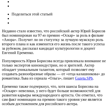
Поделиться
этой статьей
Недавно стало известно, что российский актер Юрий Борисов
был номинирован на 97-ю премию «Оскар» за роль в фильме
«Анора». Получит ли он статуэтку за лучшую мужскую роль
второго плана и как изменится его жизнь после такого успеха
за рубежом, рассказал кандидат культурологии и доцент
Евгений Еременко.
Популярность Юрия Борисова всегда привлекала внимание не
только экспертов киноиндустрии, но и зрителей. Актер
обладает уникальным талантом, который позволяет ему
создавать разнообразные образы — от «отца калашникова» до
романтика Льва из сериала «Ольга», пишет
Gazeta.SPb
.
Еременко также подчеркнул, что, хотя шансы Борисова на
«Оскаре» невелики, у него будет больше возможностей для
развития карьеры международного артиста. Он отметил, что
сам факт номинации на премию такого уровня уже является
особым достижением для российского актера.