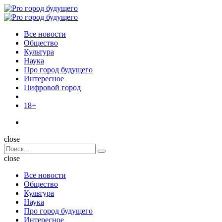
Menu
Поиск
Menu
Pro
город
Все новости
будущего
Общество
Культура
Наука
Про город будущего
Интересное
Цифровой город
18+
Поиск
close
Search
Поиск
for:
close
Все новости
Общество
Культура
Наука
Про город будущего
Интересное