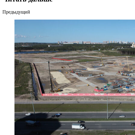
Post
Предыдущий
navigation