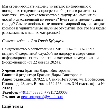
Мы стремимся дать нашему читателю информацию о
последних тенденциях прогресса общества в различных
областях. Что ждет человечество в будущем? Заменит ли
людей искусственный интеллект? Будут ли в тренде «умные»
города? Самые любопытные новости мировой науки, загадки
космоса и удивительные научные открытия. Все это мы будем
рассказывать в наших материалах!
Сетевое издание Рrо Город Будущего
Свидетельство о регистрации СМИ ЭЛ № ФС77-86593
выдано Федеральной службой по надзору в сфере связи,
информационных технологий и массовых коммуникаций
(Роскомнадзор) от 22 января 2024 г.
Учредитель:
Брагина Дарья Викторовна
Главный редактор:
Брагина Дарья Викторовна
Адрес редакции:
197022, г. Санкт-Петербург, ул. Профессора
Попова, д. 23, лит. В, комн. 152-153, пом. 3-Н (часть офиса №
200А)
Телефон:
+79117458385
,
+79117230003
Эл. почта:
news.progorod@yandex.ru
Ещё темы