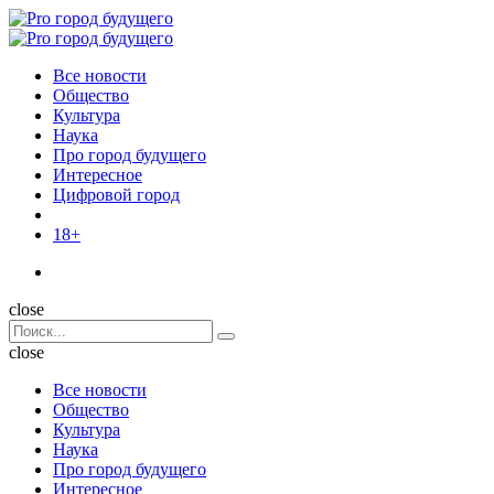
Menu
Поиск
Menu
Pro
город
Все новости
будущего
Общество
Культура
Наука
Про город будущего
Интересное
Цифровой город
18+
Поиск
close
Search
Поиск
for:
close
Все новости
Общество
Культура
Наука
Про город будущего
Интересное