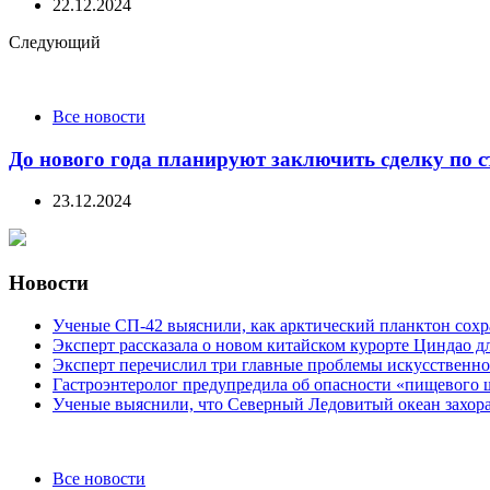
22.12.2024
Следующий
Все новости
До нового года планируют заключить сделку по 
23.12.2024
Новости
Ученые СП-42 выяснили, как арктический планктон сох
Эксперт рассказала о новом китайском курорте Циндао д
Эксперт перечислил три главные проблемы искусственно
Гастроэнтеролог предупредила об опасности «пищевого 
Ученые выяснили, что Северный Ледовитый океан захора
Categories
Все новости