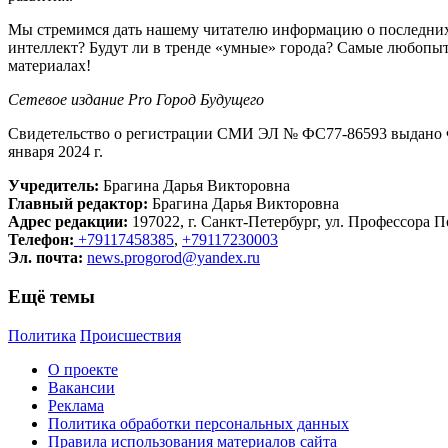
Мы стремимся дать нашему читателю информацию о последних 
интеллект? Будут ли в тренде «умные» города? Самые любопыт
материалах!
Сетевое издание Рrо Город Будущего
Свидетельство о регистрации СМИ ЭЛ № ФС77-86593 выдано Ф
января 2024 г.
Учредитель:
Брагина Дарья Викторовна
Главный редактор:
Брагина Дарья Викторовна
Адрес редакции:
197022, г. Санкт-Петербург, ул. Профессора По
Телефон:
+79117458385
,
+79117230003
Эл. почта:
news.progorod@yandex.ru
Ещё темы
Политика
Происшествия
О проекте
Вакансии
Реклама
Политика обработки персональных данных
Правила использования материалов сайта