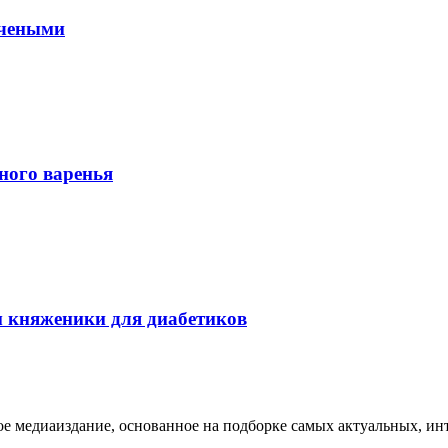
учеными
ного варенья
м княженики для диабетиков
медиаиздание, основанное на подборке самых актуальных, инте