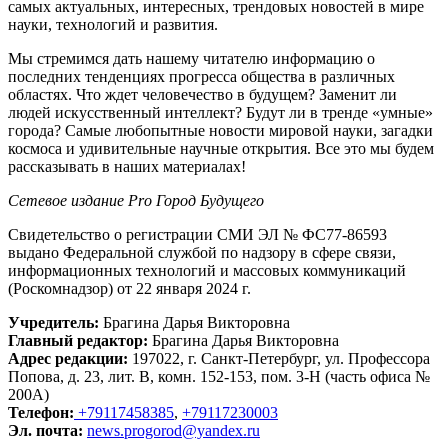
самых актуальных, интересных, трендовых новостей в мире
науки, технологий и развития.
Мы стремимся дать нашему читателю информацию о
последних тенденциях прогресса общества в различных
областях. Что ждет человечество в будущем? Заменит ли
людей искусственный интеллект? Будут ли в тренде «умные»
города? Самые любопытные новости мировой науки, загадки
космоса и удивительные научные открытия. Все это мы будем
рассказывать в наших материалах!
Сетевое издание Рrо Город Будущего
Свидетельство о регистрации СМИ ЭЛ № ФС77-86593
выдано Федеральной службой по надзору в сфере связи,
информационных технологий и массовых коммуникаций
(Роскомнадзор) от 22 января 2024 г.
Учредитель:
Брагина Дарья Викторовна
Главный редактор:
Брагина Дарья Викторовна
Адрес редакции:
197022, г. Санкт-Петербург, ул. Профессора
Попова, д. 23, лит. В, комн. 152-153, пом. 3-Н (часть офиса №
200А)
Телефон:
+79117458385
,
+79117230003
Эл. почта:
news.progorod@yandex.ru