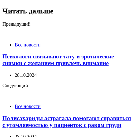
Читать дальше
Post
Предыдущий
navigation
Все новости
Психологи связывают тату и эротические
снимки с желанием привлечь внимание
28.10.2024
Следующий
Все новости
Полисахариды астрагала помогают справиться
с утомляемостью у пациенток с раком груди
28.10.2024