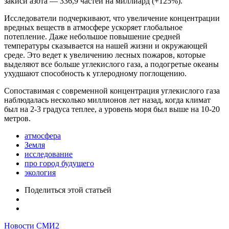
закиси азота — 336,9 частей на миллиард (+125%).
Исследователи подчеркивают, что увеличение концентрации
вредных веществ в атмосфере ускоряет глобальное
потепление. Даже небольшое повышение средней
температуры сказывается на нашей жизни и окружающей
среде. Это ведет к увеличению лесных пожаров, которые
выделяют все больше углекислого газа, а подогретые океаны
ухудшают способность к углеродному поглощению.
Сопоставимая с современной концентрация углекислого газа
наблюдалась несколько миллионов лет назад, когда климат
был на 2-3 градуса теплее, а уровень моря был выше на 10-20
метров.
атмосфера
Земля
исследование
про город будущего
экология
Поделиться
этой статьей
Новости СМИ2