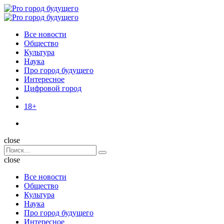
Menu
Поиск
Menu
Pro
город
Все новости
будущего
Общество
Культура
Наука
Про город будущего
Интересное
Цифровой город
18+
Поиск
close
Search
Поиск
for:
close
Все новости
Общество
Культура
Наука
Про город будущего
Интересное