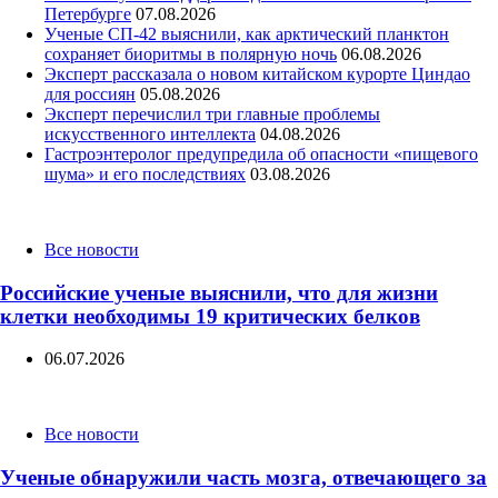
Петербурге
07.08.2026
Ученые СП-42 выяснили, как арктический планктон
сохраняет биоритмы в полярную ночь
06.08.2026
Эксперт рассказала о новом китайском курорте Циндао
для россиян
05.08.2026
Эксперт перечислил три главные проблемы
искусственного интеллекта
04.08.2026
Гастроэнтеролог предупредила об опасности «пищевого
шума» и его последствиях
03.08.2026
Categories
Все новости
Российские ученые выяснили, что для жизни
клетки необходимы 19 критических белков
06.07.2026
Categories
Все новости
Ученые обнаружили часть мозга, отвечающего за