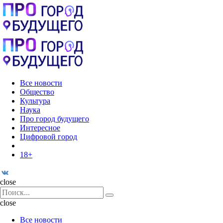
Menu
Поиск
Menu
Pro
город
будущего
Все новости
Общество
Культура
Наука
Про город будущего
Интересное
Цифровой город
18+
Поиск
close
Search
Поиск
for:
close
Все новости