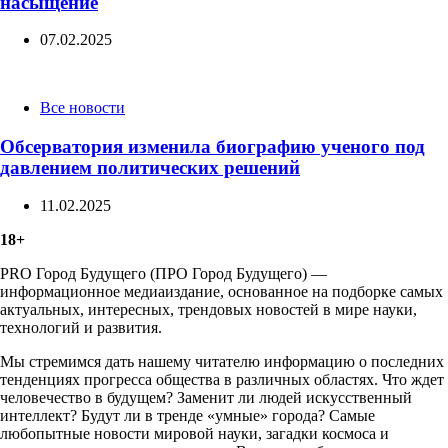
насыщение
07.02.2025
Categories
Все новости
Обсерватория изменила биографию ученого под
давлением политических решений
11.02.2025
18+
PRO Город Будущего (ПРО Город Будущего) —
информационное медиаиздание, основанное на подборке самых
актуальных, интересных, трендовых новостей в мире науки,
технологий и развития.
Мы стремимся дать нашему читателю информацию о последних
тенденциях прогресса общества в различных областях. Что ждет
человечество в будущем? Заменит ли людей искусственный
интеллект? Будут ли в тренде «умные» города? Самые
любопытные новости мировой науки, загадки космоса и