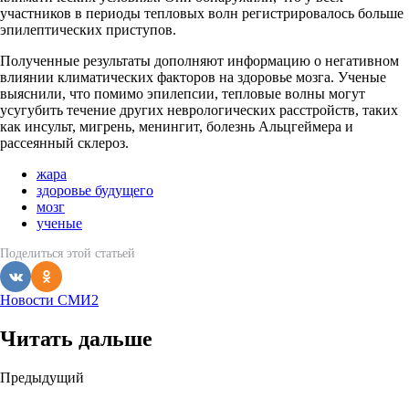
участников в периоды тепловых волн регистрировалось больше
эпилептических приступов.
Полученные результаты дополняют информацию о негативном
влиянии климатических факторов на здоровье мозга. Ученые
выяснили, что помимо эпилепсии, тепловые волны могут
усугубить течение других неврологических расстройств, таких
как инсульт, мигрень, менингит, болезнь Альцгеймера и
рассеянный склероз.
жара
здоровье будущего
мозг
ученые
Поделиться
этой статьей
Новости СМИ2
Читать дальше
Post
Предыдущий
navigation