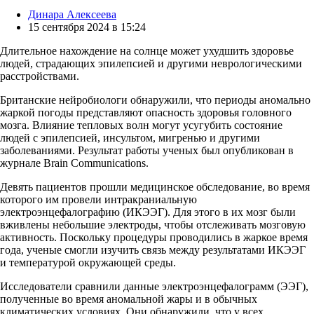
Posted
Динара Алексеева
by
15 сентября 2024 в 15:24
Длительное нахождение на солнце может ухудшить здоровье
людей, страдающих эпилепсией и другими неврологическими
расстройствами.
Британские нейробиологи обнаружили, что периоды аномально
жаркой погоды представляют опасность здоровья головного
мозга. Влияние тепловых волн могут усугубить состояние
людей с эпилепсией, инсультом, мигренью и другими
заболеваниями. Результат работы ученых был опубликован в
журнале Brain Communications.
Девять пациентов прошли медицинское обследование, во время
которого им провели интракраниальную
электроэнцефалографию (ИКЭЭГ). Для этого в их мозг были
вживлены небольшие электроды, чтобы отслеживать мозговую
активность. Поскольку процедуры проводились в жаркое время
года, ученые смогли изучить связь между результатами ИКЭЭГ
и температурой окружающей среды.
Исследователи сравнили данные электроэнцефалограмм (ЭЭГ),
полученные во время аномальной жары и в обычных
климатических условиях. Они обнаружили, что у всех