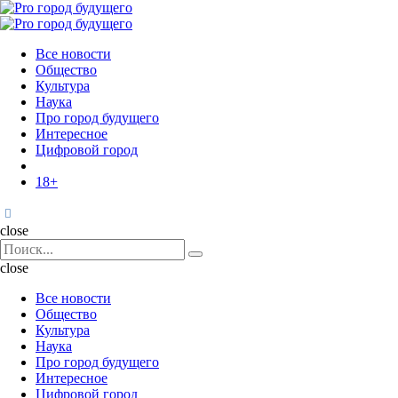
Menu
Поиск
Menu
Pro
город
Все новости
будущего
Общество
Культура
Наука
Про город будущего
Интересное
Цифровой город
18+
Поиск
close
Search
Поиск
for:
close
Все новости
Общество
Культура
Наука
Про город будущего
Интересное
Цифровой город