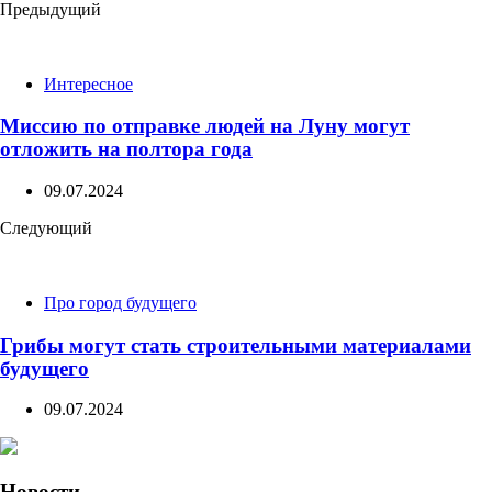
Post
Предыдущий
navigation
Интересное
Миссию по отправке людей на Луну могут
отложить на полтора года
09.07.2024
Следующий
Про город будущего
Грибы могут стать строительными материалами
будущего
09.07.2024
Новости