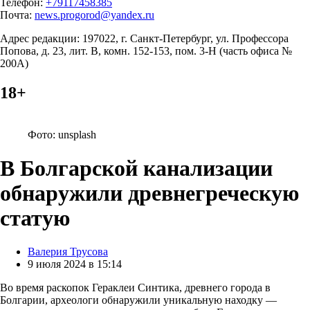
Телефон:
+79117458385
Почта:
news.progorod@yandex.ru
Адрес редакции: 197022, г. Санкт-Петербург, ул. Профессора
Попова, д. 23, лит. В, комн. 152-153, пом. 3-Н (часть офиса №
200А)
18+
Фото: unsplash
В Болгарской канализации
обнаружили древнегреческую
статую
Posted
Валерия Трусова
by
9 июля 2024 в 15:14
Во время раскопок Гераклеи Синтика, древнего города в
Болгарии, археологи обнаружили уникальную находку —