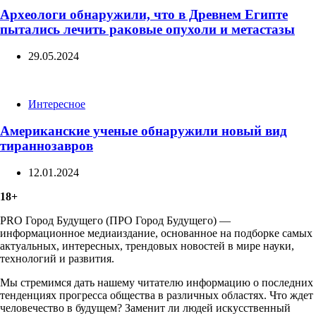
Археологи обнаружили, что в Древнем Египте
пытались лечить раковые опухоли и метастазы
29.05.2024
Categories
Интересное
Американские ученые обнаружили новый вид
тираннозавров
12.01.2024
18+
PRO Город Будущего (ПРО Город Будущего) —
информационное медиаиздание, основанное на подборке самых
актуальных, интересных, трендовых новостей в мире науки,
технологий и развития.
Мы стремимся дать нашему читателю информацию о последних
тенденциях прогресса общества в различных областях. Что ждет
человечество в будущем? Заменит ли людей искусственный