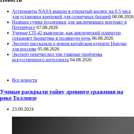
Астронавты NASA вышли в открытый космос на 6,5 часа
для установки крепежей для солнечных батарей
08.08.2026
Названа сумма поддержки для заключивших контракт в
Петербурге
07.08.2026
Ученые СП-42 выяснили, как арктический планктон
сохраняет биоритмы в полярную ночь
06.08.2026
Эксперт рассказала о новом китайском курорте Циндао
для россиян
05.08.2026
Эксперт перечислил три главные проблемы
искусственного интеллекта
04.08.2026
Categories
Все новости
Ученые раскрыли тайну древнего сражения на
реке Толлензе
23.09.2024