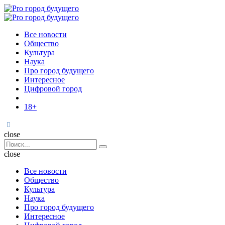
Menu
Поиск
Menu
Pro
город
Все новости
будущего
Общество
Культура
Наука
Про город будущего
Интересное
Цифровой город
18+
Поиск
close
Search
Поиск
for:
close
Все новости
Общество
Культура
Наука
Про город будущего
Интересное