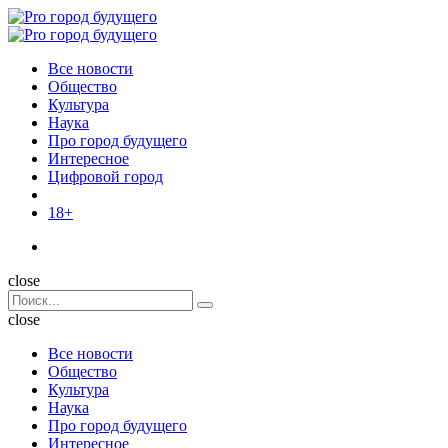
Menu
Поиск
Menu
Pro
город
Все новости
будущего
Общество
Культура
Наука
Про город будущего
Интересное
Цифровой город
18+
Поиск
close
Search
Поиск
for:
close
Все новости
Общество
Культура
Наука
Про город будущего
Интересное