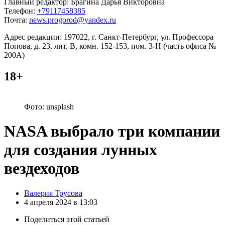
Главный редактор: Брагина Дарья Викторовна
Телефон:
+79117458385
Почта:
news.progorod@yandex.ru
Адрес редакции: 197022, г. Санкт-Петербург, ул. Профессора
Попова, д. 23, лит. В, комн. 152-153, пом. 3-Н (часть офиса №
200А)
18+
Фото: unsplash
NASA выбрало три компании
для создания лунных
вездеходов
Posted
Валерия Трусова
by
4 апреля 2024 в 13:03
Поделиться
этой статьей