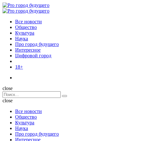
Menu
Поиск
Menu
Pro
город
Все новости
будущего
Общество
Культура
Наука
Про город будущего
Интересное
Цифровой город
18+
Поиск
close
Search
Поиск
for:
close
Все новости
Общество
Культура
Наука
Про город будущего
Интересное