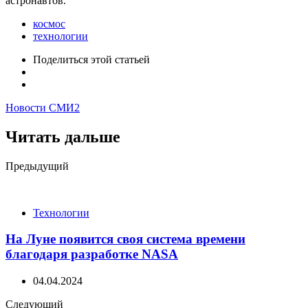
астронавтов.
космос
технологии
Поделиться
этой статьей
Новости СМИ2
Читать дальше
Post
Предыдущий
navigation
Технологии
На Луне появится своя система времени
благодаря разработке NASA
04.04.2024
Следующий