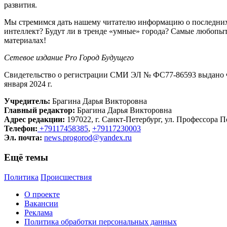
развития.
Мы стремимся дать нашему читателю информацию о последних 
интеллект? Будут ли в тренде «умные» города? Самые любопыт
материалах!
Сетевое издание Рrо Город Будущего
Свидетельство о регистрации СМИ ЭЛ № ФС77-86593 выдано Ф
января 2024 г.
Учредитель:
Брагина Дарья Викторовна
Главный редактор:
Брагина Дарья Викторовна
Адрес редакции:
197022, г. Санкт-Петербург, ул. Профессора По
Телефон:
+79117458385
,
+79117230003
Эл. почта:
news.progorod@yandex.ru
Ещё темы
Политика
Происшествия
О проекте
Вакансии
Реклама
Политика обработки персональных данных