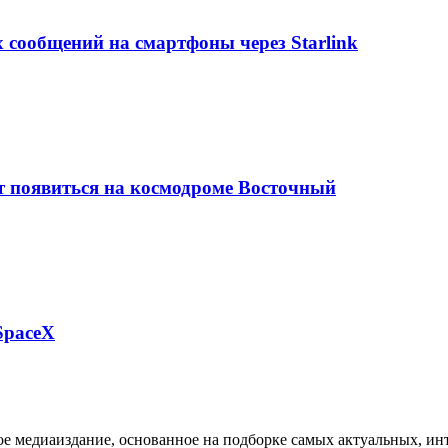
 сообщений на смартфоны через Starlink
 появиться на космодроме Восточный
SpaceX
медиаиздание, основанное на подборке самых актуальных, инте