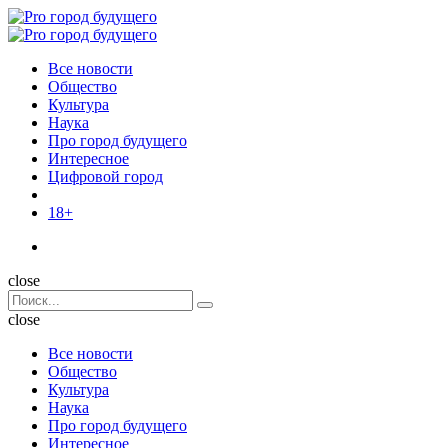
Menu
Поиск
Menu
Pro
город
Все новости
будущего
Общество
Культура
Наука
Про город будущего
Интересное
Цифровой город
18+
Поиск
close
Search
Поиск
for:
close
Все новости
Общество
Культура
Наука
Про город будущего
Интересное