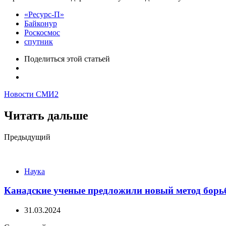
«Ресурс-П»
Байконур
Роскосмос
спутник
Поделиться
этой статьей
Новости СМИ2
Читать дальше
Post
Предыдущий
navigation
Наука
Канадские ученые предложили новый метод борь
31.03.2024