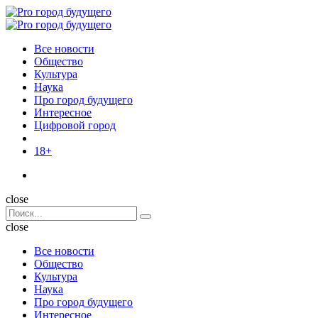
Menu
Поиск
Menu
Pro
город
Все новости
будущего
Общество
Культура
Наука
Про город будущего
Интересное
Цифровой город
18+
Поиск
close
Search
Поиск
for:
close
Все новости
Общество
Культура
Наука
Про город будущего
Интересное