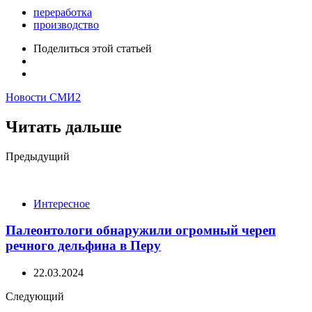
переработка
производство
Поделиться
этой статьей
Новости СМИ2
Читать дальше
Post
Предыдущий
navigation
Интересное
Палеонтологи обнаружили огромный череп
речного дельфина в Перу
22.03.2024
Следующий