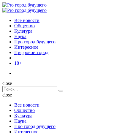
Menu
Поиск
Menu
Pro
город
Все новости
будущего
Общество
Культура
Наука
Про город будущего
Интересное
Цифровой город
18+
Поиск
close
Search
Поиск
for:
close
Все новости
Общество
Культура
Наука
Про город будущего
Интересное