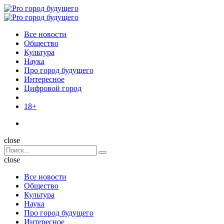
Menu
Поиск
Menu
Pro
город
Все новости
будущего
Общество
Культура
Наука
Про город будущего
Интересное
Цифровой город
18+
Поиск
close
Search
Поиск
for:
close
Все новости
Общество
Культура
Наука
Про город будущего
Интересное