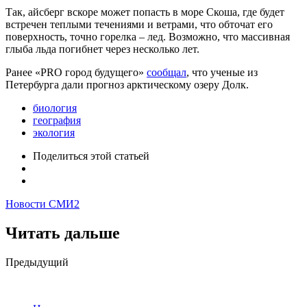
Так, айсберг вскоре может попасть в море Скоша, где будет
встречен теплыми течениями и ветрами, что обточат его
поверхность, точно горелка – лед. Возможно, что массивная
глыба льда погибнет через несколько лет.
Ранее «PRO город будущего»
сообщал
, что ученые из
Петербурга дали прогноз арктическому озеру Долк.
биология
география
экология
Поделиться
этой статьей
Новости СМИ2
Читать дальше
Post
Предыдущий
navigation