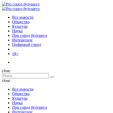
Menu
Поиск
Menu
Pro
город
Все новости
будущего
Общество
Культура
Наука
Про город будущего
Интересное
Цифровой город
18+
Поиск
close
Search
Поиск
for:
close
Все новости
Общество
Культура
Наука
Про город будущего
Интересное