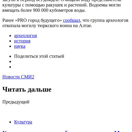
культуры с помощью ракушек и растений. Водоемы могли
вмещать более 900 000 кубометров воды.
Ранее «PRO город будущего»
сообщал
, что группа археологов
откопала могилу тюркского воина на Алтае.
археология
история
наука
Поделиться
этой статьей
Новости СМИ2
Читать дальше
Post
Предыдущий
navigation
Культура