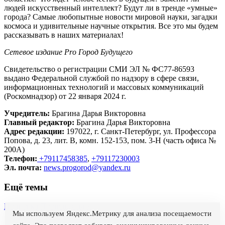
людей искусственный интеллект? Будут ли в тренде «умные»
города? Самые любопытные новости мировой науки, загадки
космоса и удивительные научные открытия. Все это мы будем
рассказывать в наших материалах!
Сетевое издание Рrо Город Будущего
Свидетельство о регистрации СМИ ЭЛ № ФС77-86593
выдано Федеральной службой по надзору в сфере связи,
информационных технологий и массовых коммуникаций
(Роскомнадзор) от 22 января 2024 г.
Учредитель:
Брагина Дарья Викторовна
Главный редактор:
Брагина Дарья Викторовна
Адрес редакции:
197022, г. Санкт-Петербург, ул. Профессора
Попова, д. 23, лит. В, комн. 152-153, пом. 3-Н (часть офиса №
200А)
Телефон:
+79117458385
,
+79117230003
Эл. почта:
news.progorod@yandex.ru
Ещё темы
Политика
Происшествия
Мы используем Яндекс.Метрику для анализа посещаемости
О проекте