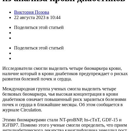
Posted
Виктория Позова
by
22 августа 2023 в 10:44
Поделиться
этой статьей
Поделиться
этой статьей
Исследователи смогли выделить четыре биомаркера крови,
наличие который в крови диабетиков предупреждает о рисках
развития болезней почек и сердца.
Международная группа ученых смогла выделить четыре
белковых биомаркера, чья высокая концентрация в крови
диабетиков означает повышенный риск заразиться болезнями
почек и сердца в ближайшие месяцы. Об этом сообщается в
журнале Circulation.
Этими биомаркерами стали NT-proBNP, hs-cTnT, GDF-15 и
IGFBP7. Помимо этого ученые смогли определить, что прием
антидиабетического лекарства канаглифлозина замедлил рост