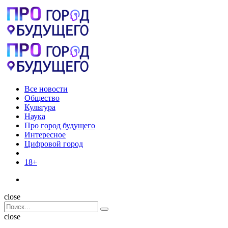
Menu
Поиск
Menu
Pro
город
будущего
Все новости
Общество
Культура
Наука
Про город будущего
Интересное
Цифровой город
18+
Поиск
close
Search
Поиск
for:
close