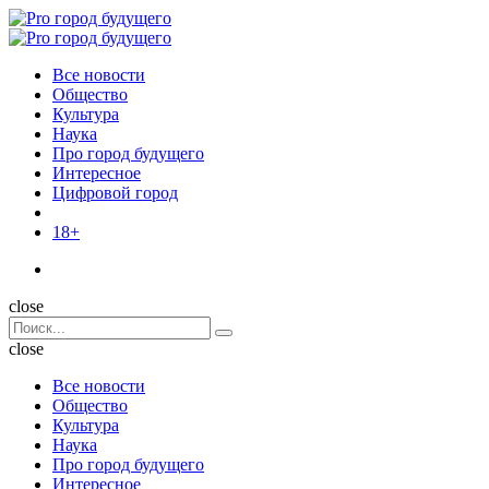
Menu
Поиск
Menu
Pro
город
Все новости
будущего
Общество
Культура
Наука
Про город будущего
Интересное
Цифровой город
18+
Поиск
close
Search
Поиск
for:
close
Все новости
Общество
Культура
Наука
Про город будущего
Интересное