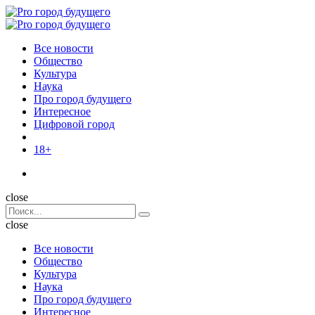
Menu
Поиск
Menu
Pro
город
Все новости
будущего
Общество
Культура
Наука
Про город будущего
Интересное
Цифровой город
18+
Поиск
close
Search
Поиск
for:
close
Все новости
Общество
Культура
Наука
Про город будущего
Интересное