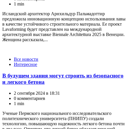
1 min
Исландский архитектор Арнхильдур Пальмадоттир
предложила инновационную концепцию использования лавы
в качестве устойчивого строительного материала. Ее проект
Lavaforming будет представлен на международной
архитектурной выставке Biennale Architettura 2025 в Венеции.
Женщина рассказала,...
Категории
Все новости
Интересное
В будущем здания могут строить из безопасного
и легкого бетона
2 сентября 2024 в 18:31
0 комментариев
1 min
Ученые Пермского национального исследовательского
политехнического университета (ПНИПУ) создали
технологию, повышающую надежность легкого бетона почти
в два раза. Отметим, что легкий бетон обладает меньшей