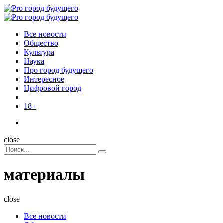
Menu
Поиск
Menu
Pro
город
Все новости
будущего
Общество
Культура
Наука
Про город будущего
Интересное
Цифровой город
18+
Поиск
close
Search
Поиск
for:
материалы
close
Все новости