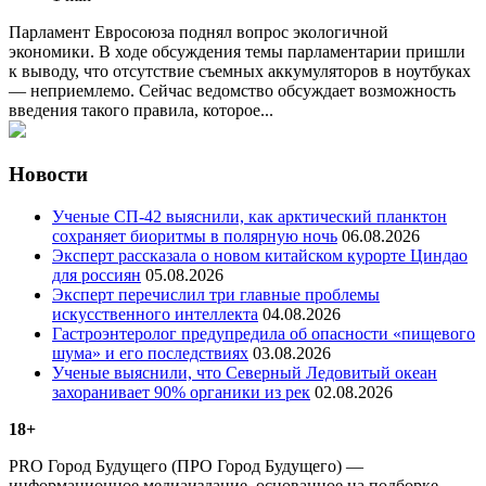
Парламент Евросоюза поднял вопрос экологичной
экономики. В ходе обсуждения темы парламентарии пришли
к выводу, что отсутствие съемных аккумуляторов в ноутбуках
— неприемлемо. Сейчас ведомство обсуждает возможность
введения такого правила, которое...
Новости
Ученые СП-42 выяснили, как арктический планктон
сохраняет биоритмы в полярную ночь
06.08.2026
Эксперт рассказала о новом китайском курорте Циндао
для россиян
05.08.2026
Эксперт перечислил три главные проблемы
искусственного интеллекта
04.08.2026
Гастроэнтеролог предупредила об опасности «пищевого
шума» и его последствиях
03.08.2026
Ученые выяснили, что Северный Ледовитый океан
захоранивает 90% органики из рек
02.08.2026
18+
PRO Город Будущего (ПРО Город Будущего) —
информационное медиаиздание, основанное на подборке