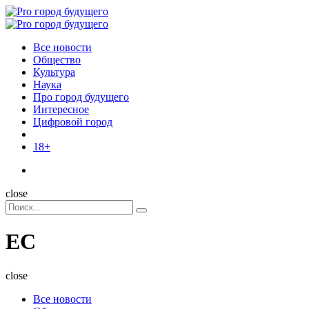
Menu
Поиск
Menu
Pro
город
Все новости
будущего
Общество
Культура
Наука
Про город будущего
Интересное
Цифровой город
18+
Поиск
close
Search
Поиск
for:
ЕС
close
Все новости