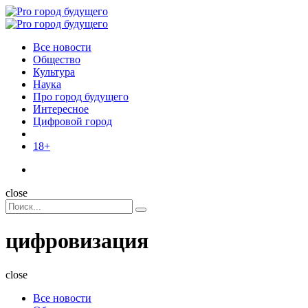
Menu
Поиск
Menu
Pro
город
Все новости
будущего
Общество
Культура
Наука
Про город будущего
Интересное
Цифровой город
18+
Поиск
close
Search
Поиск
for:
цифровизация
close
Все новости