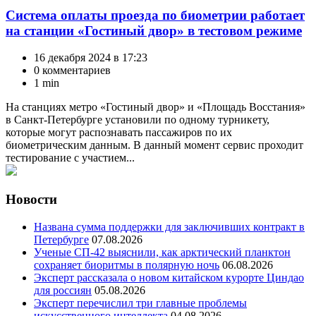
Система оплаты проезда по биометрии работает
на станции «Гостиный двор» в тестовом режиме
16 декабря 2024 в 17:23
0 комментариев
1 min
На станциях метро «Гостиный двор» и «Площадь Восстания»
в Санкт-Петербурге установили по одному турникету,
которые могут распознавать пассажиров по их
биометрическим данным. В данный момент сервис проходит
тестирование с участием...
Новости
Названа сумма поддержки для заключивших контракт в
Петербурге
07.08.2026
Ученые СП-42 выяснили, как арктический планктон
сохраняет биоритмы в полярную ночь
06.08.2026
Эксперт рассказала о новом китайском курорте Циндао
для россиян
05.08.2026
Эксперт перечислил три главные проблемы
искусственного интеллекта
04.08.2026