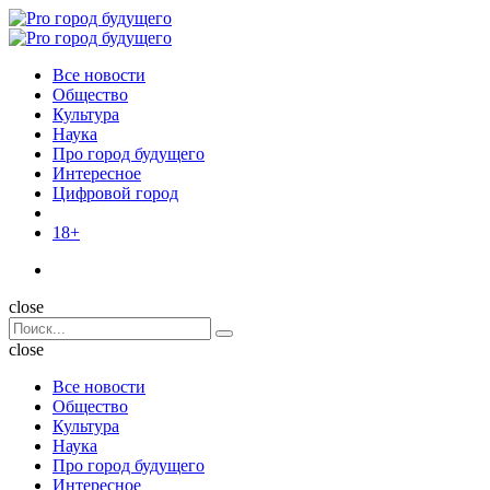
Menu
Поиск
Menu
Pro
город
Все новости
будущего
Общество
Культура
Наука
Про город будущего
Интересное
Цифровой город
18+
Поиск
close
Search
Поиск
for:
close
Все новости
Общество
Культура
Наука
Про город будущего
Интересное