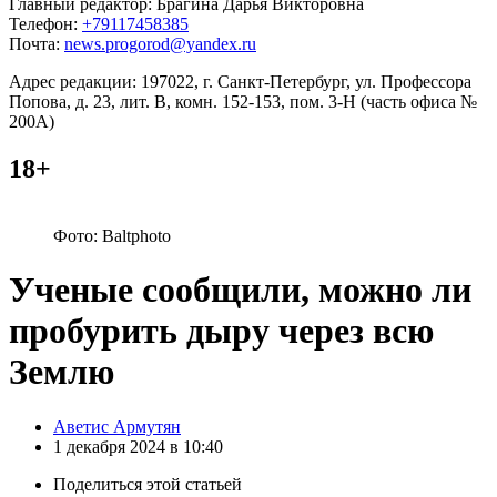
Главный редактор: Брагина Дарья Викторовна
Телефон:
+79117458385
Почта:
news.progorod@yandex.ru
Адрес редакции: 197022, г. Санкт-Петербург, ул. Профессора
Попова, д. 23, лит. В, комн. 152-153, пом. 3-Н (часть офиса №
200А)
18+
Фото: Baltphoto
Ученые сообщили, можно ли
пробурить дыру через всю
Землю
Posted
Аветис Армутян
by
1 декабря 2024 в 10:40
Поделиться
этой статьей