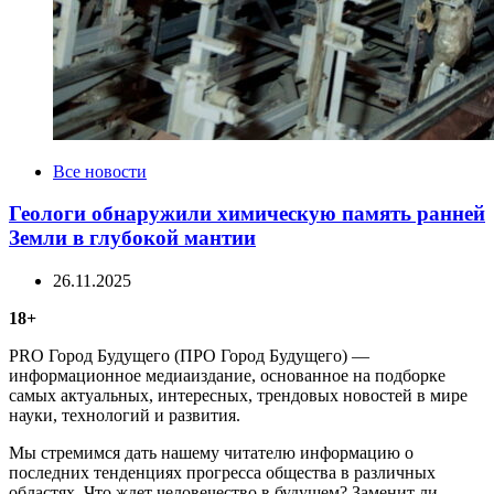
Categories
Все новости
Геологи обнаружили химическую память ранней
Земли в глубокой мантии
26.11.2025
18+
PRO Город Будущего (ПРО Город Будущего) —
информационное медиаиздание, основанное на подборке
самых актуальных, интересных, трендовых новостей в мире
науки, технологий и развития.
Мы стремимся дать нашему читателю информацию о
последних тенденциях прогресса общества в различных
областях. Что ждет человечество в будущем? Заменит ли