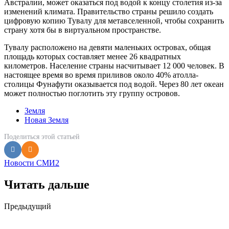
Австралии, может оказаться под водой к концу столетия из-за
изменений климата. Правительство страны решило создать
цифровую копию Тувалу для метавселенной, чтобы сохранить
страну хотя бы в виртуальном пространстве.
Тувалу расположено на девяти маленьких островах, общая
площадь которых составляет менее 26 квадратных
километров. Население страны насчитывает 12 000 человек. В
настоящее время во время приливов около 40% атолла-
столицы Фунафути оказывается под водой. Через 80 лет океан
может полностью поглотить эту группу островов.
Земля
Новая Земля
Поделиться
этой статьей
Новости СМИ2
Читать дальше
Post
Предыдущий
navigation