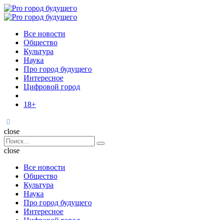
Menu
Поиск
Menu
Pro
город
Все новости
будущего
Общество
Культура
Наука
Про город будущего
Интересное
Цифровой город
18+
Поиск
close
Search
Поиск
for:
close
Все новости
Общество
Культура
Наука
Про город будущего
Интересное