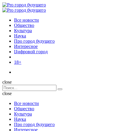
Menu
Поиск
Menu
Pro
город
Все новости
будущего
Общество
Культура
Наука
Про город будущего
Интересное
Цифровой город
18+
Поиск
close
Search
Поиск
for:
close
Все новости
Общество
Культура
Наука
Про город будущего
Интересное