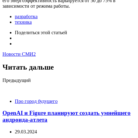
его энергоэффективность варьируется от 50 до 75% в
зависимости от режима работы.
разработка
техника
Поделиться
этой статьей
Новости СМИ2
Читать дальше
Post
Предыдущий
navigation
Про город будущего
OpenAI и Figure планируют создать умнейшего
андроида-атлета
29.03.2024